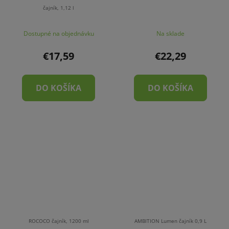
čajník, 1,12 l
Dostupné na objednávku
Na sklade
€17,59
€22,29
DO KOŠÍKA
DO KOŠÍKA
ROCOCO čajník, 1200 ml
AMBITION Lumen čajník 0,9 L