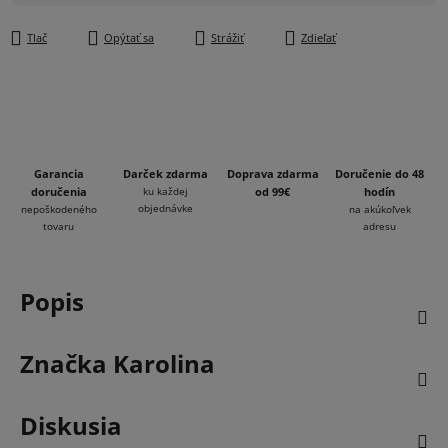
Jednotková cena:
Tlač
Opýtať sa
Strážiť
Zdieľať
Garancia
Darček zdarma
Doprava zdarma
Doručenie do 48
doručenia
ku každej
od 99€
hodín
objednávke
nepoškodeného
na akúkoľvek
tovaru
adresu
Popis
Značka
Karolina
Diskusia