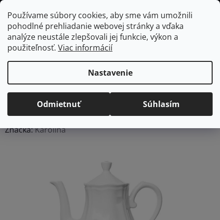
Prejsť
Hľadať
NÁKUP
Používame súbory cookies, aby sme vám umožnili
na
pohodlné prehliadanie webovej stránky a vďaka
KOŠÍK
obsah
Domov
/
Vybavenie do jedálne
/
Čaj a káva
/
Kanvice na čaj
Karolina
analýze neustále zlepšovali jej funkcie, výkon a
castel porcelánový čajník, 1200 ml
použiteľnosť.
Viac informácií
Karolina castel
porcelánový čajník, 1200
Nastavenie
ml
Odmietnuť
Súhlasím
Priemerné
Neohodnotené
Podrobnosti hodnotenia
hodnotenie
Značka:
Karolina
produktu
je
0,0
z
5
hviezdičiek.