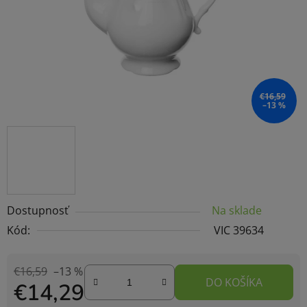
€16,59
–13 %
Dostupnosť
Na sklade
Kód:
VIC 39634
€16,59
–13 %
DO KOŠÍKA
€14,29