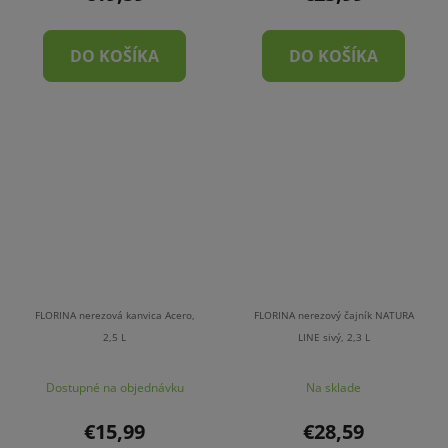
DO KOŠÍKA
DO KOŠÍKA
FLORINA nerezová kanvica Acero,
FLORINA nerezový čajník NATURA
2,5 L
LINE sivý, 2,3 L
Dostupné na objednávku
Na sklade
€15,99
€28,59