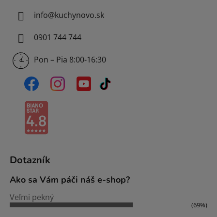
info
@
kuchynovo.sk
0901 744 744
Pon – Pia 8:00-16:30
Dotazník
Ako sa Vám páči náš e-shop?
Veľmi pekný
(69%)