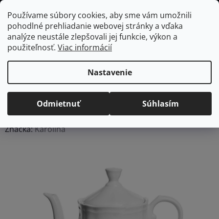
Prejsť
Hľadať
NÁKUP
Používame súbory cookies, aby sme vám umožnili
na
pohodlné prehliadanie webovej stránky a vďaka
KOŠÍK
obsah
Domov
/
Vybavenie do jedálne
/
Čaj a káva
/
Kanvice na čaj
Karolina
analýze neustále zlepšovali jej funkcie, výkon a
castel porcelánový čajník, 1000 ml
použiteľnosť.
Viac informácií
Karolina castel
porcelánový čajník, 1000
Nastavenie
ml
Odmietnuť
Súhlasím
Priemerné
Neohodnotené
Podrobnosti hodnotenia
hodnotenie
Značka:
Karolina
produktu
je
0,0
z
5
hviezdičiek.