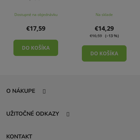
Dostupné na objednávku
Na sklade
€17,59
€14,29
€16,59
(–13 %)
DO KOŠÍKA
DO KOŠÍKA
Z
á
O NÁKUPE
p
ä
t
UŽITOČNÉ ODKAZY
i
e
KONTAKT