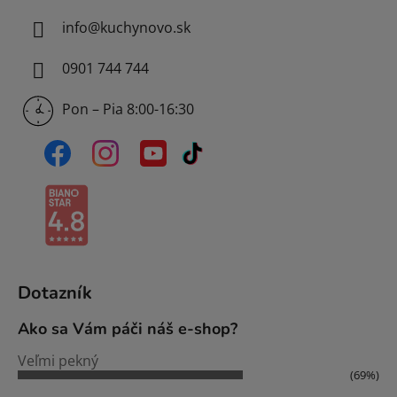
info
@
kuchynovo.sk
0901 744 744
Pon – Pia 8:00-16:30
Dotazník
Ako sa Vám páči náš e-shop?
Veľmi pekný
(69%)