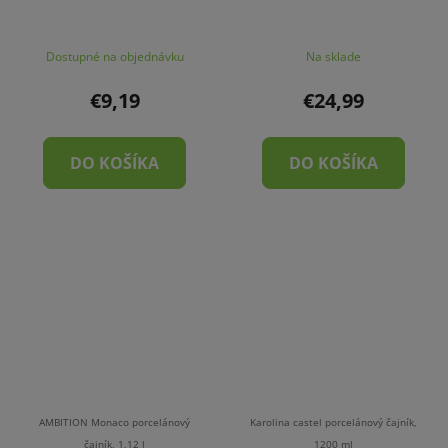
Dostupné na objednávku
Na sklade
€9,19
€24,99
DO KOŠÍKA
DO KOŠÍKA
AMBITION Monaco porcelánový
Karolina castel porcelánový čajník,
čajník, 1,12 l
1200 ml