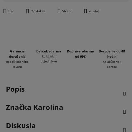
Jednotková cena:
Tlač
Opýtať sa
Strážiť
Zdieľať
Garancia
Darček zdarma
Doprava zdarma
Doručenie do 48
doručenia
ku každej
od 99€
hodín
objednávke
nepoškodeného
na akúkoľvek
tovaru
adresu
Popis
Značka
Karolina
Diskusia