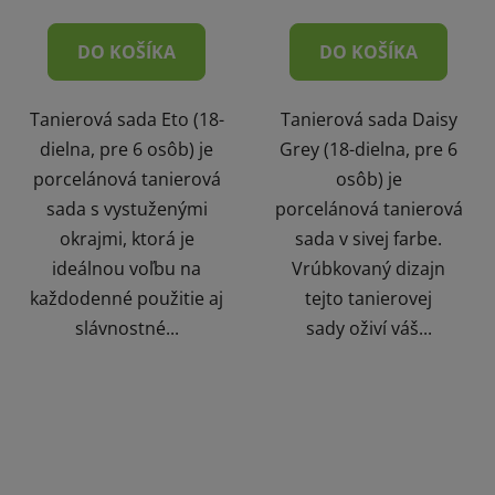
DO KOŠÍKA
DO KOŠÍKA
Tanierová sada Eto (18-
Tanierová sada Daisy
dielna, pre 6 osôb) je
Grey (18-dielna, pre 6
porcelánová tanierová
osôb) je
sada s vystuženými
porcelánová tanierová
okrajmi, ktorá je
sada v sivej farbe.
ideálnou voľbu na
Vrúbkovaný dizajn
každodenné použitie aj
tejto tanierovej
slávnostné...
sady oživí váš...