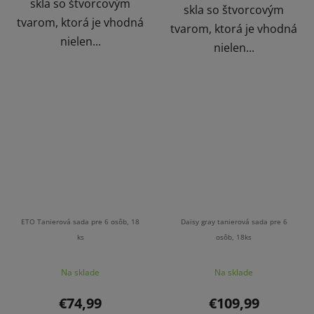
skla so štvorcovým
skla so štvorcovým
tvarom, ktorá je vhodná
tvarom, ktorá je vhodná
nielen...
nielen...
ETO Tanierová sada pre 6 osôb, 18
Daisy gray tanierová sada pre 6
ks
osôb, 18ks
Na sklade
Na sklade
€74,99
€109,99