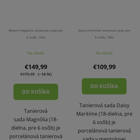
Akcent magnólia tanierová sada pre
Daisy maritime tanierová sada pre
6 osôb, 18ks
6 osôb, 18ks
Na sklade
Na sklade
€149,99
€109,99
€179,99
(–16 %)
DO KOŠÍKA
DO KOŠÍKA
Tanierová sada Daisy
Tanierová
Maritime (18-dielna, pre
sada Magnólia (18-
6 osôb) je
dielna, pre 6 osôb) je
porcelánová tanierová
porcelánová tanierová
sada v mentolovej