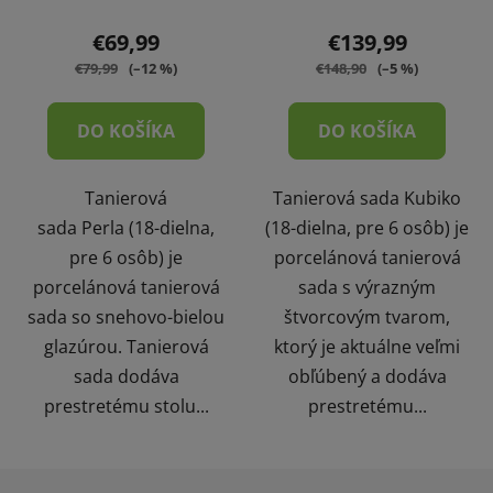
€69,99
€139,99
€79,99
(–12 %)
€148,90
(–5 %)
DO KOŠÍKA
DO KOŠÍKA
Tanierová
Tanierová sada Kubiko
sada Perla (18-dielna,
(18-dielna, pre 6 osôb) je
pre 6 osôb) je
porcelánová tanierová
porcelánová tanierová
sada s výrazným
sada so snehovo-bielou
štvorcovým tvarom,
glazúrou. Tanierová
ktorý je aktuálne veľmi
sada dodáva
obľúbený a dodáva
prestretému stolu...
prestretému...
Z