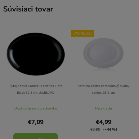
Súvisiaci tovar
VÝPREDAJ
Plytký tanier Barbecue Friends Time
Karolina castel porcelánový oválny
Black 32,8 cm LUMINARC
tanier, 35,5 cm
Dostupné na objednávku
Na sklade
€7,09
€4,99
€8,99
(–44 %)