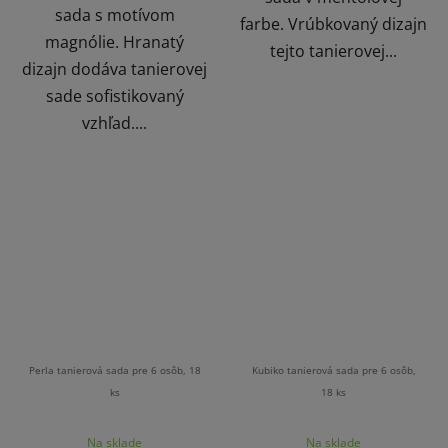
sada s motívom
farbe. Vrúbkovaný dizajn
magnólie. Hranatý
tejto tanierovej...
dizajn dodáva tanierovej
sade sofistikovaný
vzhľad....
Perla tanierová sada pre 6 osôb, 18
Kubiko tanierová sada pre 6 osôb,
ks
18 ks
Na sklade
Na sklade