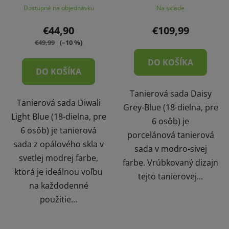
Dostupné na objednávku
Na sklade
€44,90
€109,99
€49,99
(–10 %)
DO KOŠÍKA
DO KOŠÍKA
Tanierová sada Daisy
Tanierová sada Diwali
Grey-Blue (18-dielna, pre
Light Blue (18-dielna, pre
6 osôb) je
6 osôb) je tanierová
porcelánová tanierová
sada z opálového skla v
sada v modro-sivej
svetlej modrej farbe,
farbe. Vrúbkovaný dizajn
ktorá je ideálnou voľbu
tejto tanierovej...
na každodenné
použitie...