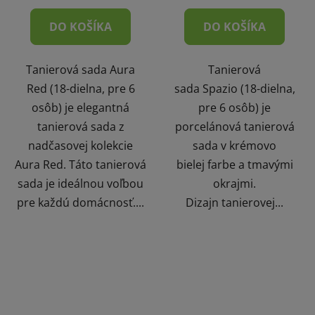
DO KOŠÍKA
DO KOŠÍKA
Tanierová sada Aura
Tanierová
Red (18-dielna, pre 6
sada Spazio (18-dielna,
osôb) je elegantná
pre 6 osôb) je
tanierová sada z
porcelánová tanierová
nadčasovej kolekcie
sada v krémovo
Aura Red. Táto tanierová
bielej farbe a tmavými
sada je ideálnou voľbou
okrajmi.
pre každú domácnosť....
Dizajn tanierovej...