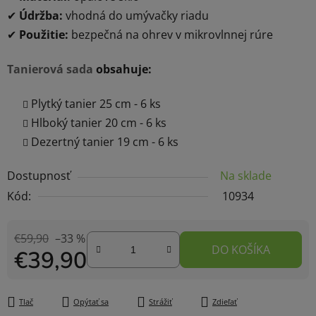
✔
Údržba:
vhodná do umývačky riadu
✔
Použitie:
bezpečná na ohrev v mikrovlnnej rúre
Tanierová sada
obsahuje:
Plytký tanier 25 cm - 6 ks
Hlboký tanier 20 cm - 6 ks
Dezertný tanier 19 cm - 6 ks
Dostupnosť
Na sklade
Kód:
10934
€59,90
–33 %
DO KOŠÍKA
€39,90
Jednotková cena:
Tlač
Opýtať sa
Strážiť
Zdieľať