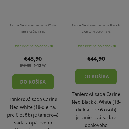
Carine Neo tanierová sada White
Carine Neo tanierová sada Black &
pre 6 osôb, 18 ks
2White, 6 osôb, 18ks
Dostupné na objednávku
Dostupné na objednávku
€43,90
€44,90
€49,99
(–12 %)
DO KOŠÍKA
DO KOŠÍKA
Tanierová sada Carine
Tanierová sada Carine
Neo Black & White (18-
Neo White (18-dielna,
dielna, pre 6 osôb)
pre 6 osôb) je tanierová
je tanierová sada z
sada z opálového
opálového