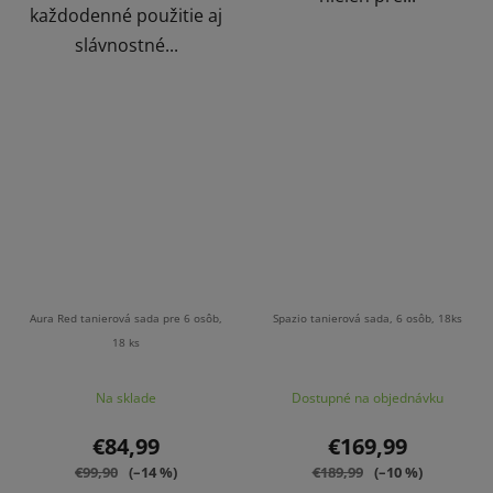
každodenné použitie aj
slávnostné...
Aura Red tanierová sada pre 6 osôb,
Spazio tanierová sada, 6 osôb, 18ks
18 ks
Na sklade
Dostupné na objednávku
€84,99
€169,99
€99,90
(–14 %)
€189,99
(–10 %)