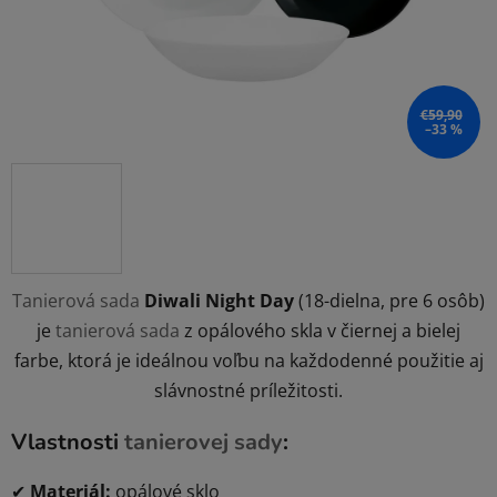
€59,90
–33 %
Tanierová sada
Diwali Night Day
(18-dielna, pre 6 osôb)
je
tanierová sada
z opálového skla v čiernej a bielej
farbe
, ktorá je ideálnou voľbu na každodenné použitie aj
slávnostné príležitosti.
Vlastnosti
tanierovej sady
:
✔
Materiál:
opálové sklo