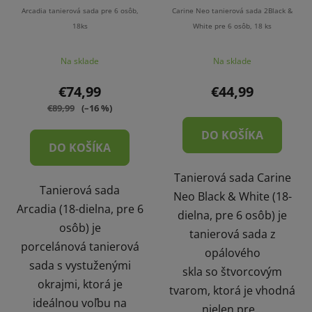
Arcadia tanierová sada pre 6 osôb,
Carine Neo tanierová sada 2Black &
18ks
White pre 6 osôb, 18 ks
Na sklade
Na sklade
€74,99
€44,99
€89,99
(–16 %)
DO KOŠÍKA
DO KOŠÍKA
Tanierová sada Carine
Tanierová sada
Neo Black & White (18-
Arcadia (18-dielna, pre 6
dielna, pre 6 osôb) je
osôb) je
tanierová sada z
porcelánová tanierová
opálového
sada s vystuženými
skla so štvorcovým
okrajmi, ktorá je
tvarom, ktorá je vhodná
ideálnou voľbu na
nielen pre...