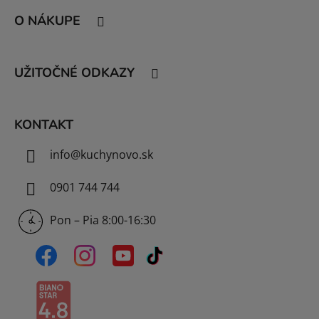
á
O NÁKUPE
p
ä
t
UŽITOČNÉ ODKAZY
i
e
KONTAKT
info
@
kuchynovo.sk
0901 744 744
Pon – Pia 8:00-16:30