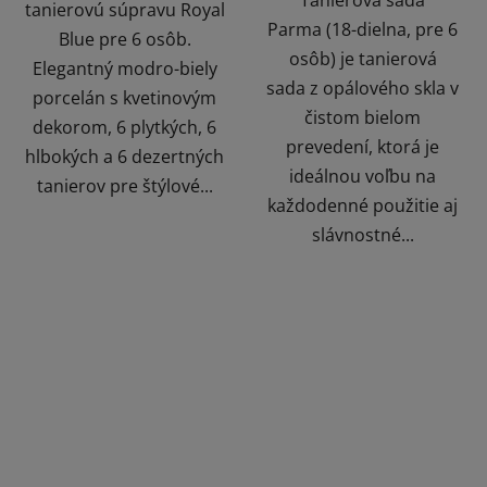
tanierovú súpravu Royal
Parma (18-dielna, pre 6
Blue pre 6 osôb.
osôb) je tanierová
Elegantný modro-biely
sada z opálového skla v
porcelán s kvetinovým
čistom bielom
dekorom, 6 plytkých, 6
prevedení, ktorá je
hlbokých a 6 dezertných
ideálnou voľbu na
tanierov pre štýlové...
každodenné použitie aj
slávnostné...