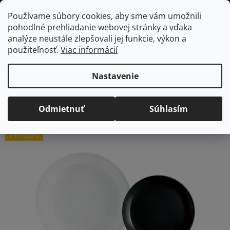
Prejsť
Hľadať
NÁKUP
Používame súbory cookies, aby sme vám umožnili
na
pohodlné prehliadanie webovej stránky a vďaka
KOŠÍK
obsah
Domov
/
Vybavenie do jedálne
/
Stolovanie
/
Jedálenské súpravy
analýze neustále zlepšovali jej funkcie, výkon a
Diwali tanierová sada Night Day pre 6 osôb, 18ks
použiteľnosť.
Viac informácií
Diwali tanierová sada
Night Day pre 6 osôb, 18ks
Nastavenie
Priemerné
Neohodnotené
Podrobnosti hodnotenia
Odmietnuť
Súhlasím
hodnotenie
Značka:
Luminarc
produktu
VÝPREDAJ
je
0,0
z
5
hviezdičiek.