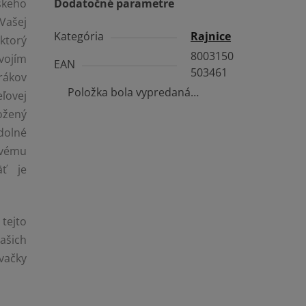
skeho
Dodatočné parametre
Vašej
Kategória
Rajnice
 ktorý
8003150
vojím
EAN
503461
rákov
Položka bola vypredaná…
ľovej
ložený
dolné
ovému
äť je
.
tejto
Vašich
vačky