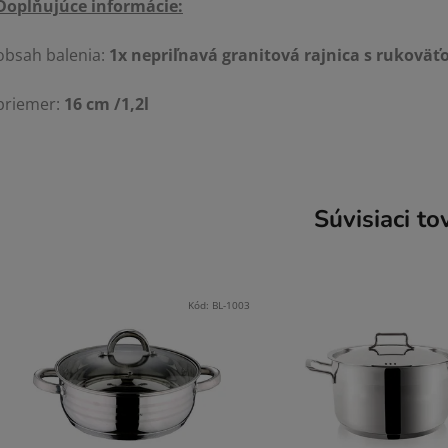
Doplňujúce informácie:
obsah balenia:
1x nepriľnavá granitová rajnica s rukoväť
priemer:
16 cm /1,2l
Súvisiaci to
Kód:
BL-1003