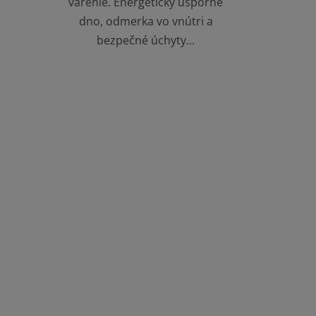
varenie. Energeticky úsporné
dno, odmerka vo vnútri a
bezpečné úchyty...