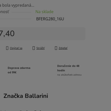
a bola vypredaná…
nosť
Na sklade
BFERG280_16U
7,40
čiek.
tková cena:
Opýtať sa
Strážiť
Zdieľať
Doručenie do 48
Doprava zdarma
hodín
od 99€
na akúkoľvek adresu
Značka
Ballarini