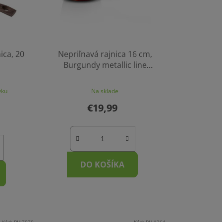
ica, 20
Nepriľnavá rajnica 16 cm,
Burgundy metallic line
BerlingerHaus
vku
Na sklade
€19,99
DO KOŠÍKA
Kód:
BH-7070
Kód:
BH-1264