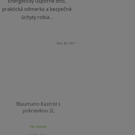
Energeticky úsporné dno,
praktická odmerka a bezpečné
úchyty robia...
Kód:
BL-1001
Blaumann Kastról s
pokrievkou 2L
Na sklade