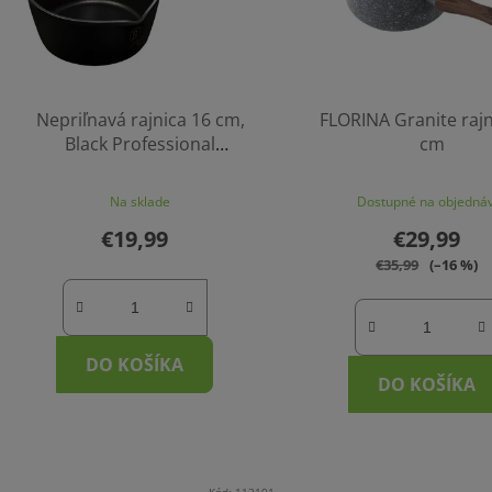
Nepriľnavá rajnica 16 cm,
FLORINA Granite rajn
Black Professional
cm
BerlingerHaus
Na sklade
Dostupné na objedná
€19,99
€29,99
€35,99
(–16 %)
DO KOŠÍKA
DO KOŠÍKA
Kód:
113101