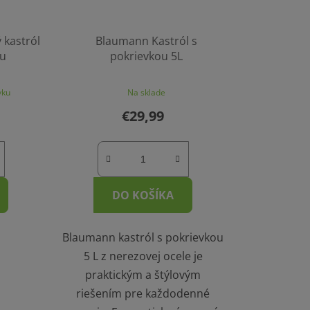
 kastról
Blaumann Kastról s
ou
pokrievkou 5L
vku
Na sklade
€29,99
DO KOŠÍKA
Blaumann kastról s pokrievkou
5 L z nerezovej ocele je
praktickým a štýlovým
riešením pre každodenné