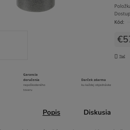
Položk
je
Dostup
0,0
Kód:
z
5
€5
hviezdi
Jedno
Tlač
Garancia
Darček zdarma
doručenia
ku každej objednávke
nepoškodeného
tovaru
Popis
Diskusia