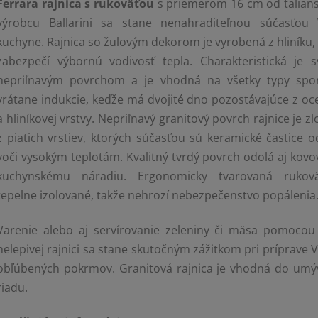
Ferrara rajnica
s rukoväťou
s priemerom 16 cm od talian
výrobcu Ballarini sa stane nenahraditeľnou súčasťou 
kuchyne. Rajnica so žulovým dekorom je vyrobená z hliníku,
zabezpečí výbornú vodivosť tepla. Charakteristická je s
nepriľnavým povrchom a je vhodná na všetky typy spo
vrátane indukcie, keďže má dvojité dno pozostávajúce z oce
a hliníkovej vrstvy. Nepriľnavý granitový povrch rajnice je z
z piatich vrstiev, ktorých súčasťou sú keramické častice o
voči vysokým teplotám. Kvalitný tvrdý povrch odolá aj kov
kuchynskému náradiu. Ergonomicky tvarovaná rukov
tepelne izolované, takže nehrozí nebezpečenstvo popálenia
Varenie alebo aj servírovanie zeleniny či mäsa pomocou 
nelepivej rajnici sa stane skutočným zážitkom pri príprave 
obľúbených pokrmov. Granitová rajnica je vhodná do umý
riadu.