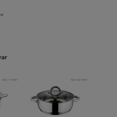
ou
var
Kód:
110347
Kód:
BL-1004