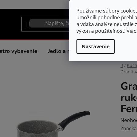
Používame súbory cookie
umožnili pohodlné prehli
a vďaka analýze neustále zl
výkon a použiteľnosť.
Viac
Nastavenie
stro vybavenie
Jedlo a nápoje
Spotrebiče do 
Domov
/
Kuc
Granitov
Gra
ruk
Fer
Prieme
Neoho
hodnot
Značka
produk