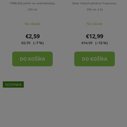
TIMELESS pohár na vodu/whiskey,
Sada nízkych pohárov Tropicana,
205 ml
300 ml, 6 ks
Na sklade
Na sklade
€2,59
€12,99
€2,79
(–7 %)
€14,99
(–13 %)
DO KOŠÍKA
DO KOŠÍKA
NOVINKA