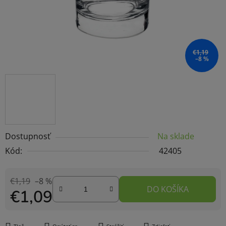
€1,19
–8 %
Dostupnosť
Na sklade
Kód:
42405
€1,19
–8 %
DO KOŠÍKA
€1,09
Jednotková cena: