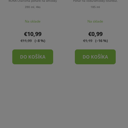
RONA Charisma poháre na whiskey
Pohár na vodu/whiskey Istanbul,
390 ml, 4ks
185 ml
Na sklade
Na sklade
€10,99
€0,99
€11,99
(–8 %)
€1,19
(–16 %)
DO KOŠÍKA
DO KOŠÍKA