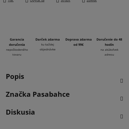
Tlač
Opýtať sa
Strážiť
Zdieľať
Garancia
Darček zdarma
Doprava zdarma
Doručenie do 48
doručenia
ku každej
od 99€
hodín
objednávke
nepoškodeného
na akúkoľvek
tovaru
adresu
Popis
Značka
Pasabahce
Diskusia