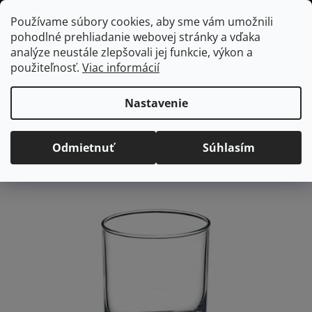
Prejsť
Hľadať
NÁKUP
Používame súbory cookies, aby sme vám umožnili
na
pohodlné prehliadanie webovej stránky a vďaka
KOŠÍK
obsah
Domov
/
Vybavenie do jedálne
/
Poháre
/
Na vodu a whiskey
Pohár
analýze neustále zlepšovali jej funkcie, výkon a
na vodu/whiskey Istanbul, 245 ml
použiteľnosť.
Viac informácií
Pohár na vodu/whiskey
Istanbul, 245 ml
Nastavenie
Priemerné
Neohodnotené
Podrobnosti hodnotenia
Odmietnuť
Súhlasím
hodnotenie
Značka:
Pasabahce
produktu
je
0,0
z
5
hviezdičiek.