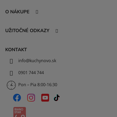
Z
á
O NÁKUPE
p
ä
t
UŽITOČNÉ ODKAZY
i
e
KONTAKT
info
@
kuchynovo.sk
0901 744 744
Pon – Pia 8:00-16:30