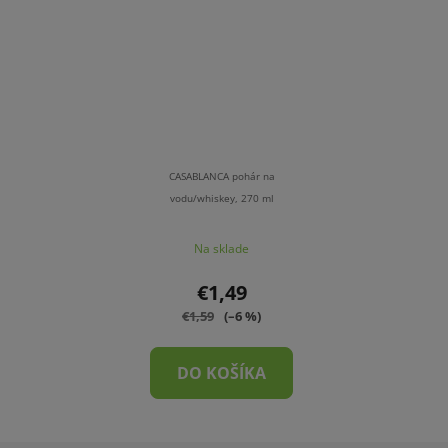
CASABLANCA pohár na
vodu/whiskey, 270 ml
Na sklade
€1,49
€1,59
(–6 %)
DO KOŠÍKA