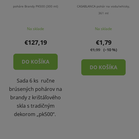
poháre Brandy PK500 (300 ml)
CASABLANCA pohár na vodu/whisky,
361 ml
Na sklade
Na sklade
€127,19
€1,79
€1,99
(–10 %)
DO KOŠÍKA
DO KOŠÍKA
Sada 6 ks ručne
brúsených pohárov na
brandy z krištáľového
skla s tradičným
dekorom „pk500“.