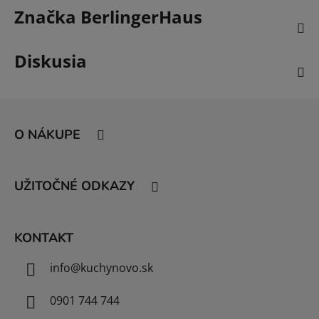
Značka
BerlingerHaus
Diskusia
Z
á
O NÁKUPE
p
ä
t
UŽITOČNÉ ODKAZY
i
e
KONTAKT
info
@
kuchynovo.sk
0901 744 744