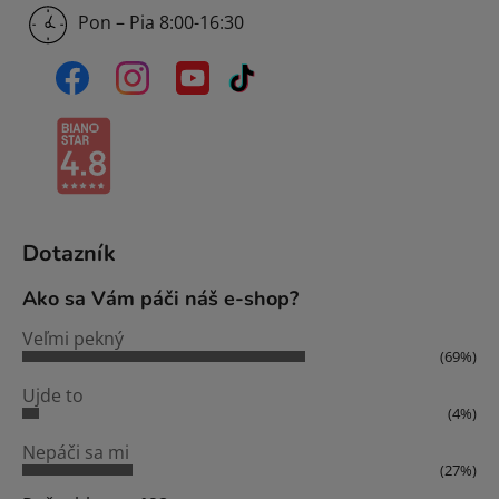
Pon – Pia 8:00-16:30
Dotazník
Ako sa Vám páči náš e-shop?
Veľmi pekný
(69%)
Ujde to
(4%)
Nepáči sa mi
(27%)