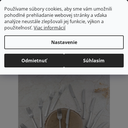
Prejsť
Hľadať
NÁKUP
Používame súbory cookies, aby sme vám umožnili
na
pohodlné prehliadanie webovej stránky a vďaka
KOŠÍK
obsah
Domov
/
Vybavenie do jedálne
Nerezová sada príborov na steak, 12
analýze neustále zlepšovali jej funkcie, výkon a
ks
použiteľnosť.
Viac informácií
Nerezová sada príborov na
steak, 12 ks
Nastavenie
Priemerné
Neohodnotené
Podrobnosti hodnotenia
Odmietnuť
Súhlasím
hodnotenie
Značka:
BerlingerHaus
produktu
je
0,0
z
5
hviezdičiek.