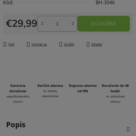
Kód:
BH-3046
€29,99
DO KOŠÍKA
Jednotková cena:
Tlač
Opýtať sa
Strážiť
Zdieľať
Garancia
Darček zdarma
Doprava zdarma
Doručenie do 48
doručenia
ku každej
od 99€
hodín
objednávke
nepoškodeného
na akúkoľvek
tovaru
adresu
Popis