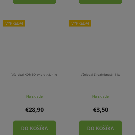
VÝPREDAJ
VÝPREDAJ
Včelobal KOMBO zvieratká, 4 ks
Včelobal S rozkvitnuté, 1 ks
Na sklade
Na sklade
€28,90
€3,50
DO KOŠÍKA
DO KOŠÍKA