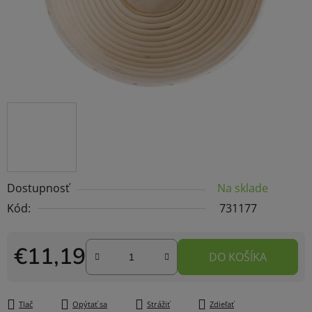
Dostupnosť
Na sklade
Kód:
731177
€11,19
DO KOŠÍKA
Jednotková cena:
Tlač
Opýtať sa
Strážiť
Zdieľať