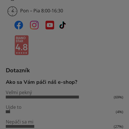
Pon – Pia 8:00-16:30
Dotazník
Ako sa Vám páči náš e-shop?
Veľmi pekný
(69%)
Ujde to
(4%)
Nepáči sa mi
(27%)