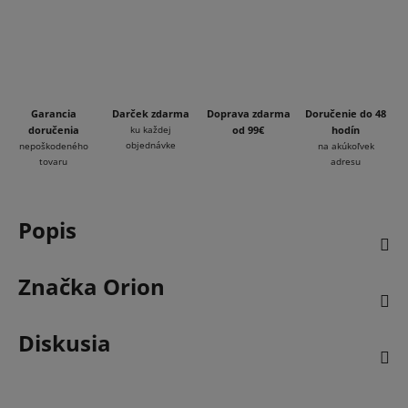
Garancia
Darček zdarma
Doprava zdarma
Doručenie do 48
doručenia
ku každej
od 99€
hodín
objednávke
nepoškodeného
na akúkoľvek
tovaru
adresu
Popis
Značka
Orion
Diskusia