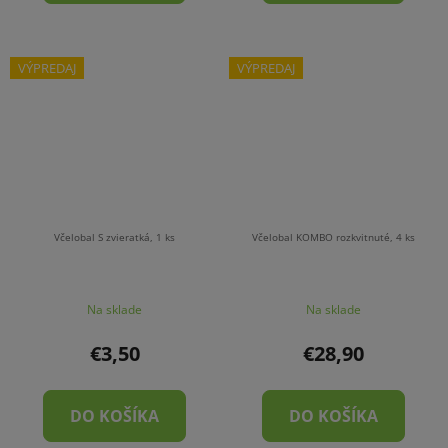
VÝPREDAJ
VÝPREDAJ
Včelobal S zvieratká, 1 ks
Včelobal KOMBO rozkvitnuté, 4 ks
Na sklade
Na sklade
€3,50
€28,90
DO KOŠÍKA
DO KOŠÍKA