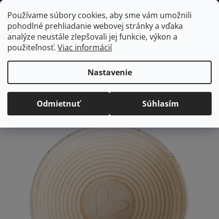
Prejsť
Hľadať
NÁKUP
Používame súbory cookies, aby sme vám umožnili
na
pohodlné prehliadanie webovej stránky a vďaka
KOŠÍK
obsah
Domov
/
Kuchyňa
/
Pečenie
/
Ošatky na chlieb
ORION ošatka na
analýze neustále zlepšovali jej funkcie, výkon a
chlieb okrúhla so vzorom, 21 cm
použiteľnosť.
Viac informácií
ORION ošatka na chlieb
okrúhla so vzorom, 21 cm
Nastavenie
Priemerné
Neohodnotené
Podrobnosti hodnotenia
Odmietnuť
Súhlasím
hodnotenie
Značka:
Orion
produktu
je
0,0
z
5
hviezdičiek.