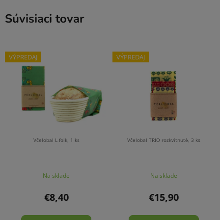
Súvisiaci tovar
VÝPREDAJ
VÝPREDAJ
Včelobal L folk, 1 ks
Včelobal TRIO rozkvitnuté, 3 ks
Na sklade
Na sklade
€8,40
€15,90