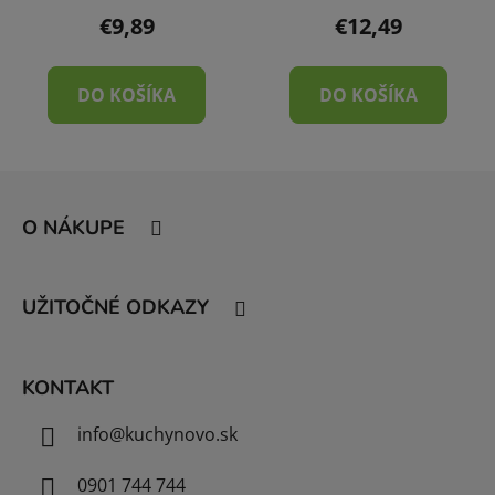
€9,89
€12,49
DO KOŠÍKA
DO KOŠÍKA
Z
á
O NÁKUPE
p
ä
t
UŽITOČNÉ ODKAZY
i
e
KONTAKT
info
@
kuchynovo.sk
0901 744 744