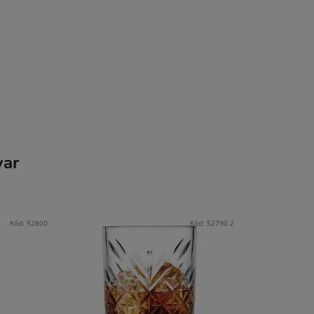
var
Kód:
52800
Kód:
52790.2