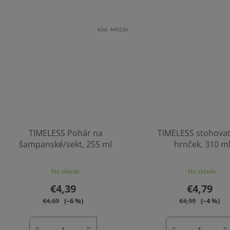
Kód:
440236
TIMELESS Pohár na
TIMELESS stohovat
šampanské/sekt, 255 ml
hrnček, 310 m
Na sklade
Na sklade
€4,39
€4,79
€4,69
(–6 %)
€4,99
(–4 %)