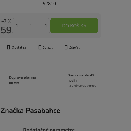
52810
–7 %
DO KOŠÍKA
,59
čiek.
tková cena:
Opýtať sa
Strážiť
Zdieľať
Doručenie do 48
Doprava zdarma
hodín
od 99€
na akúkoľvek adresu
Značka
Pasabahce
Dodatočné parametre