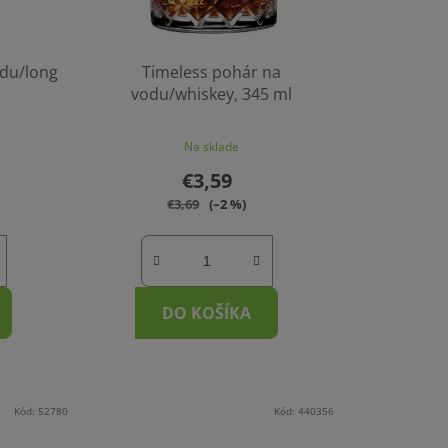
odu/long
Timeless pohár na
vodu/whiskey, 345 ml
Na sklade
€3,59
€3,69
(–2 %)
DO KOŠÍKA
Kód:
52780
Kód:
440356