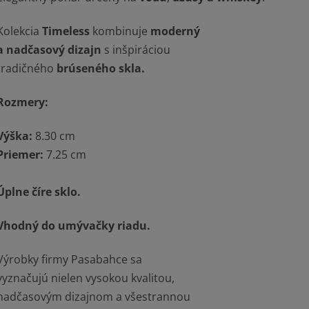
Kolekcia
Timeless
kombinuje
moderný
a nadčasový dizajn
s inšpiráciou
tradičného
brúseného skla.
Rozmery:
Výška:
8.30 cm
Priemer:
7.25 cm
Úplne číre sklo.
Vhodný do umývačky riadu.
Výrobky firmy Pasabahce sa
vyznačujú nielen vysokou kvalitou,
nadčasovým dizajnom a všestrannou