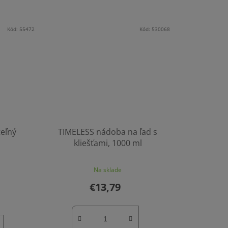
Kód:
55472
Kód:
530068
eľný
TIMELESS nádoba na ľad s
l
kliešťami, 1000 ml
Na sklade
€13,79