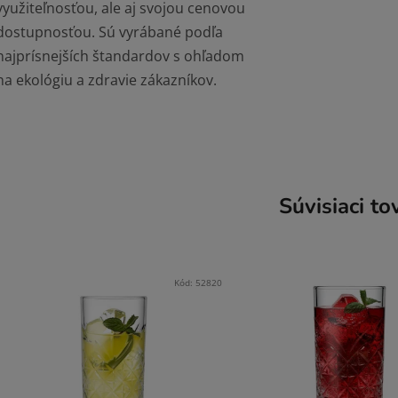
využiteľnosťou, ale aj svojou cenovou
dostupnosťou. Sú vyrábané podľa
najprísnejších štandardov s ohľadom
na ekológiu a zdravie zákazníkov.
Súvisiaci to
Kód:
52820