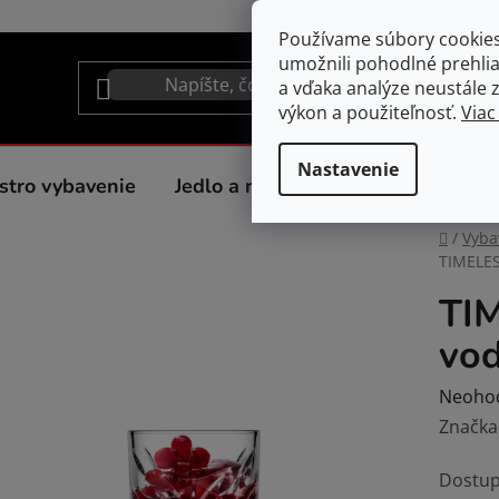
Používame súbory cookie
umožnili pohodlné prehli
a vďaka analýze neustále zl
výkon a použiteľnosť.
Viac
Nastavenie
stro vybavenie
Jedlo a nápoje
Spotrebiče do 
Domov
/
Vyba
TIMELES
TI
vod
Prieme
Neoho
hodnot
Značka
produk
Dostup
je