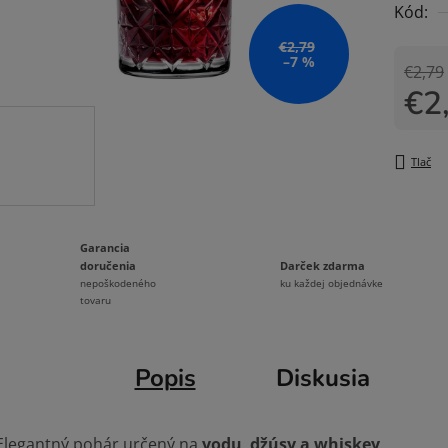
Kód:
0,0
z
€2,79
–7 %
5
€2,79
€2
hviezdi
Jedno
Tlač
Garancia
Darček zdarma
doručenia
ku každej objednávke
nepoškodeného
tovaru
Popis
Diskusia
Elegantný pohár určený na
vodu
,
džúsy a whiskey
.