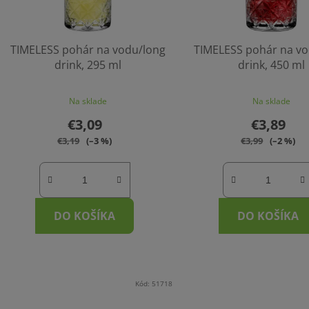
TIMELESS pohár na vodu/long
TIMELESS pohár na v
drink, 295 ml
drink, 450 ml
Na sklade
Na sklade
€3,09
€3,89
€3,19
(–3 %)
€3,99
(–2 %)
DO KOŠÍKA
DO KOŠÍKA
Kód:
51718