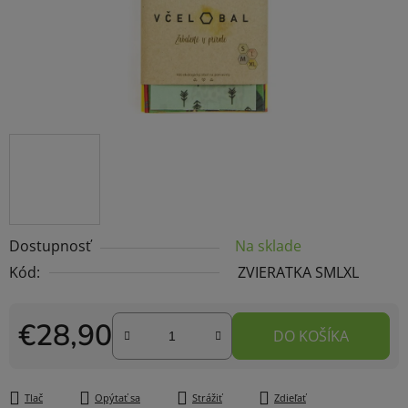
Dostupnosť
Na sklade
Kód:
ZVIERATKA SMLXL
€28,90
DO KOŠÍKA
Jednotková cena:
Tlač
Opýtať sa
Strážiť
Zdieľať