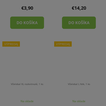
€3,90
€14,20
DO KOŠÍKA
DO KOŠÍKA
VÝPREDAJ
VÝPREDAJ
Včelobal XL rozkvitnuté, 1 ks
Včelobal L folk, 1 ks
Na sklade
Na sklade