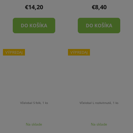
€14,20
€8,40
DO KOŠÍKA
DO KOŠÍKA
VÝPREDAJ
VÝPREDAJ
Včelobal S folk, 1 ks
Včelobal L rozkvitnuté, 1 ks
Na sklade
Na sklade