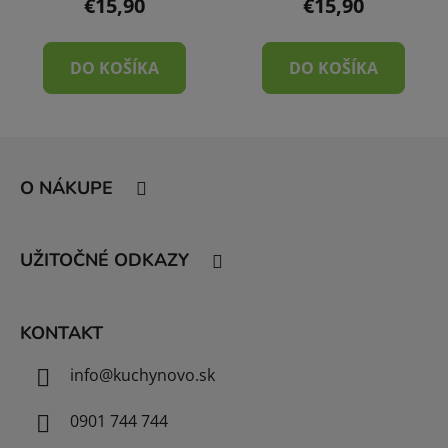
€15,90
€15,90
DO KOŠÍKA
DO KOŠÍKA
Z
á
O NÁKUPE
p
ä
t
UŽITOČNÉ ODKAZY
i
e
KONTAKT
info
@
kuchynovo.sk
0901 744 744