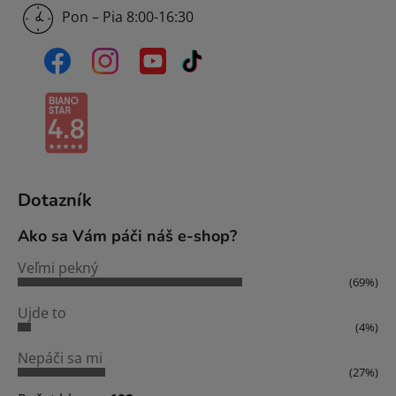
Pon – Pia 8:00-16:30
Dotazník
Ako sa Vám páči náš e-shop?
Veľmi pekný
(69%)
Ujde to
(4%)
Nepáči sa mi
(27%)