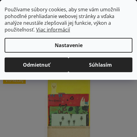
Prejsť
Hľadať
NÁKUP
Používame súbory cookies, aby sme vám umožnili
na
pohodlné prehliadanie webovej stránky a vďaka
KOŠÍK
obsah
Domov
/
Kuchyňa
/
Voskové obrúsky
/
Včelobaly
Včelobal KOMBO
analýze neustále zlepšovali jej funkcie, výkon a
zvieratká, 4 ks
použiteľnosť.
Viac informácií
Včelobal KOMBO
zvieratká, 4 ks
Nastavenie
Priemerné
Neohodnotené
Podrobnosti hodnotenia
Odmietnuť
Súhlasím
hodnotenie
Značka:
Bionum
produktu
VÝPREDAJ
je
0,0
z
5
hviezdičiek.