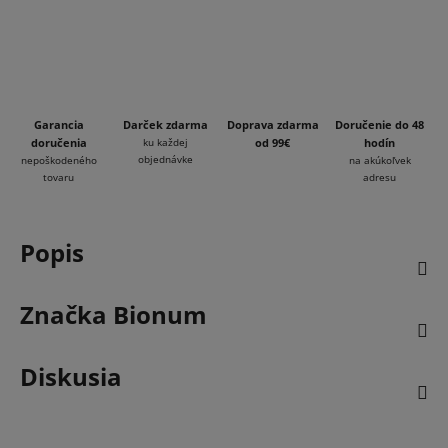
Garancia
Darček zdarma
Doprava zdarma
Doručenie do 48
doručenia
ku každej
od 99€
hodín
objednávke
nepoškodeného
na akúkoľvek
tovaru
adresu
Popis
Značka
Bionum
Diskusia