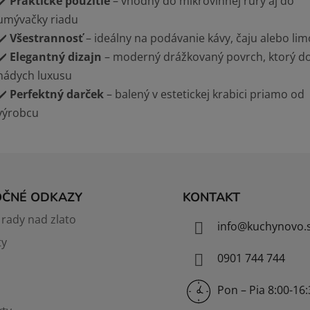
✔️
Praktické použitie
– vhodný do mikrovlnnej rúry aj do
umývačky riadu
✔️
Všestrannosť
– ideálny na podávanie kávy, čaju alebo li
✔️
Elegantný dizajn
– moderný drážkovaný povrch, ktorý d
nádych luxusu
✔️
Perfektný darček
– balený v estetickej krabici priamo od
výrobcu
OČNÉ ODKAZY
KONTAKT
rady nad zlato
info
@
kuchynovo.
ty
0901 744 744
Pon – Pia 8:00-16