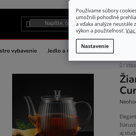
Používame súbory cookie
umožnili pohodlné prehli
a vďaka analýze neustále zl
výkon a použiteľnosť.
Viac
Nastavenie
stro vybavenie
Jedlo a nápoje
Spotrebiče do 
Domov
/
Vyba
Žia
Cur
Prieme
Neoho
hodnot
Elegan
produk
žiaruv
je
aj stud
0,0