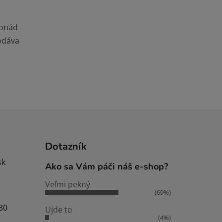
monád
odáva
Dotazník
sk
Ako sa Vám páči náš e-shop?
Veľmi pekný
(69%)
:30
Ujde to
(4%)