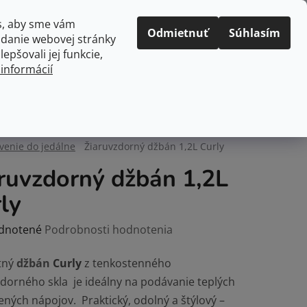
Prihlásenie
Registrácia
s, aby sme vám
Odmietnuť
Súhlasím
adanie webovej stránky
PRÁZDNY KOŠÍK
epšovali jej funkcie,
NÁKUPNÝ
 informácií
KOŠÍK
kuchyne
Domácnosť
venie do jedálne
Žiaruvzdorný džbán 1,2L Curly
ruvzdorný džbán 1,2L
ly
rné
dnotené
Podrobnosti hodnotenia
enie
tný
džbán
Curly
z tenkostenného
tu
zdorného skla je ideálny na podávanie teplých
ených nápojov. Praktický, odolný a štýlový –