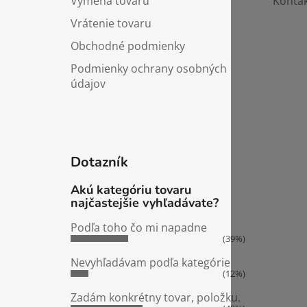
Výmena tovaru
Kontak
Vrátenie tovaru
Obchodné podmienky
Podmienky ochrany osobných
údajov
Dotazník
Akú kategóriu tovaru
najčastejšie vyhľadávate?
Podľa toho čo mi napadne
(39%)
Nevyhľadávam podľa kategórie
(12%)
Zadám konkrétny tovar, položku.