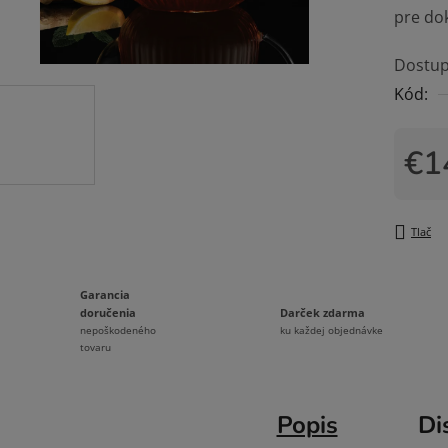
pre dok
z
5
Dostup
hviezdi
Kód:
€1
Jedno
Tlač
Garancia
Darček zdarma
doručenia
ku každej objednávke
nepoškodeného
tovaru
Popis
Di