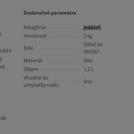
Dodatočné parametre
Kategória
Jedáleň
ý
Hmotnosť
2 kg
5904134
EAN
 takže
969361
ý
Materiál
Sklo
nok
Objem
1,2 L
Vhodné do
áno
umývačky riadu
-40