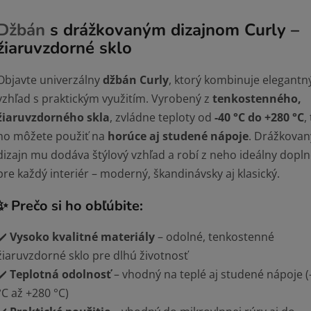
Džbán
s drážkovaným dizajnom Curly –
žiaruvzdorné sklo
Objavte univerzálny
džbán Curly
, ktorý kombinuje elegantn
vzhľad s praktickým využitím. Vyrobený z
tenkostenného,
žiaruvzdorného skla
, zvládne teploty od
-40 °C do +280 °C
,
ho môžete použiť na
horúce aj studené nápoje
. Drážkovan
dizajn mu dodáva štýlový vzhľad a robí z neho ideálny dopl
pre každý interiér – moderný, škandinávsky aj klasický.
✨
Prečo si ho obľúbite:
✔️
Vysoko kvalitné materiály
– odolné, tenkostenné
žiaruvzdorné sklo pre dlhú životnosť
✔️
Teplotná odolnosť
– vhodný na teplé aj studené nápoje (
°C až +280 °C)