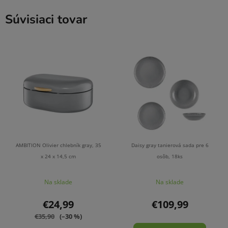
Súvisiaci tovar
AMBITION Olivier chlebník gray, 35
Daisy gray tanierová sada pre 6
x 24 x 14,5 cm
osôb, 18ks
Na sklade
Na sklade
€24,99
€109,99
€35,90
(–30 %)