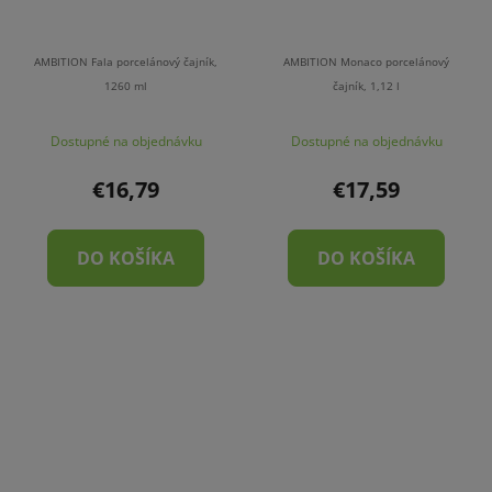
AMBITION Fala porcelánový čajník,
AMBITION Monaco porcelánový
1260 ml
čajník, 1,12 l
Dostupné na objednávku
Dostupné na objednávku
€16,79
€17,59
DO KOŠÍKA
DO KOŠÍKA