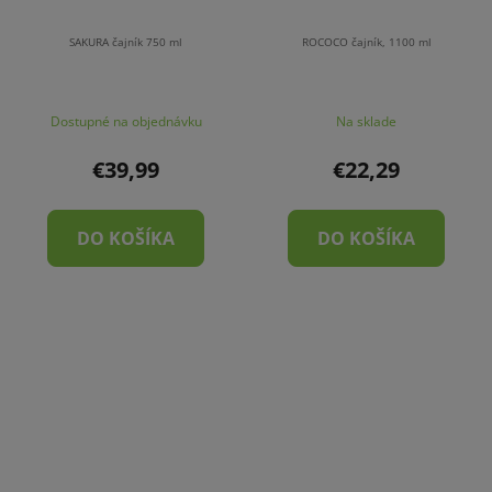
SAKURA čajník 750 ml
ROCOCO čajník, 1100 ml
Dostupné na objednávku
Na sklade
€39,99
€22,29
DO KOŠÍKA
DO KOŠÍKA