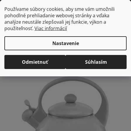
Prejsť
Hľadať
NÁKUP
Používame súbory cookies, aby sme vám umožnili
na
pohodlné prehliadanie webovej stránky a vďaka
KOŠÍK
obsah
Domov
/
Vybavenie do jedálne
/
Čaj a káva
/
Čajníky a kanvice
analýze neustále zlepšovali jej funkcie, výkon a
AMBITION Smaltovaný čajník Garden Gray 1,9 L
použiteľnosť.
Viac informácií
AMBITION Smaltovaný
čajník Garden Gray 1,9 L
Nastavenie
Priemerné
Neohodnotené
Podrobnosti hodnotenia
Odmietnuť
Súhlasím
hodnotenie
Značka:
Ambition
produktu
je
0,0
z
5
hviezdičiek.