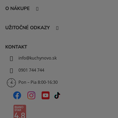
á
O NÁKUPE
p
ä
t
UŽITOČNÉ ODKAZY
i
e
KONTAKT
info
@
kuchynovo.sk
0901 744 744
Pon – Pia 8:00-16:30