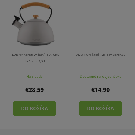
FLORINA nerezový čajník NATURA
AMBITION čajník Melody Silver 2L
LINE sivý, 2,3 L
Na sklade
Dostupné na objednávku
€28,59
€14,90
DO KOŠÍKA
DO KOŠÍKA
Z