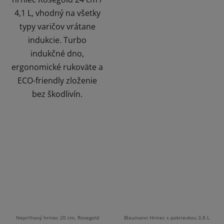
4,1 L, vhodný na všetky
typy varičov vrátane
indukcie. Turbo
indukčné dno,
ergonomické rukoväte a
ECO-friendly zloženie
bez škodlivín.
Nepriľnavý hrniec 20 cm, Rosegold
Blaumann Hrniec s pokrievkou 3,8 L