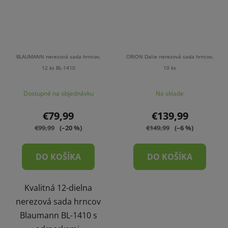
BLAUMANN nerezová sada hrncov,
ORION Dalie nerezová sada hrncov,
12 ks BL-1410
10 ks
Dostupné na objednávku
Na sklade
€79,99
€139,99
€99,99
(–20 %)
€149,99
(–6 %)
DO KOŠÍKA
DO KOŠÍKA
Kvalitná 12-dielna
nerezová sada hrncov
Blaumann BL-1410 s