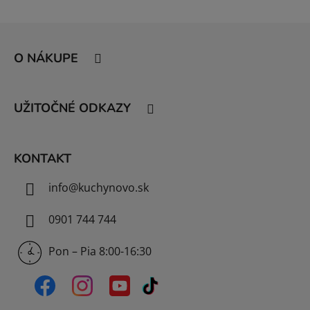
Z
á
O NÁKUPE
p
ä
t
UŽITOČNÉ ODKAZY
i
e
KONTAKT
info
@
kuchynovo.sk
0901 744 744
Pon – Pia 8:00-16:30