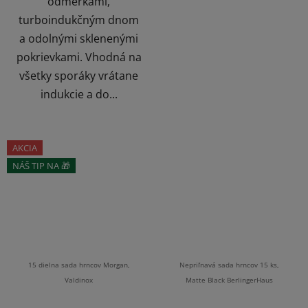
odmerkami,
turboindukčným dnom
a odolnými sklenenými
pokrievkami. Vhodná na
všetky sporáky vrátane
indukcie a do...
AKCIA
NÁŠ TIP NA 🎁
ZĽAVA
15 dielna sada hrncov Morgan,
Nepriľnavá sada hrncov 15 ks,
Valdinox
Matte Black BerlingerHaus