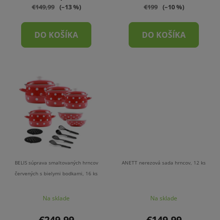
€149,99
(–13 %)
€199
(–10 %)
DO KOŠÍKA
DO KOŠÍKA
BELIS súprava smaltovaných hrncov
ANETT nerezová sada hrncov, 12 ks
červených s bielymi bodkami, 16 ks
Na sklade
Na sklade
€249,99
€149,99