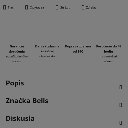
Tlač
Opýtať sa
Strážiť
Zdieľať
Garancia
Darček zdarma
Doprava zdarma
Doručenie do 48
doručenia
ku každej
od 99€
hodín
objednávke
nepoškodeného
na akúkoľvek
tovaru
adresu
Popis
Značka
Belis
Diskusia