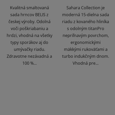
Kvalitná smaltovaná
Sahara Collection je
sada hrncov BELIS z
moderná 15-dielna sada
českej výroby. Odolná
riadu z kovaného hliníka
voči poškriabaniu a
s odolným titanPro
hrdzi, vhodná na všetky
nepriľnavým povrchom,
typy sporákov aj do
ergonomickými
umývačky riadu.
mäkkými rukoväťami a
Zdravotne nezávadná a
turbo indukčným dnom.
100 %...
Vhodná pre...