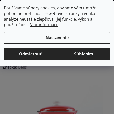
Prejsť
Hľadať
NÁKUP
Používame súbory cookies, aby sme vám umožnili
na
pohodlné prehliadanie webovej stránky a vďaka
KOŠÍK
obsah
Domov
/
Kuchyňa
/
Varenie
/
Hrnce
BELIS smaltovaný hrniec červený
analýze neustále zlepšovali jej funkcie, výkon a
s bielymi bodkami, 2,1L
použiteľnosť.
Viac informácií
BELIS smaltovaný hrniec
červený s bielymi bodkami,
Nastavenie
2,1L
Odmietnuť
Súhlasím
Priemerné
Neohodnotené
Podrobnosti hodnotenia
hodnotenie
Značka:
Belis
produktu
je
0,0
z
5
hviezdičiek.