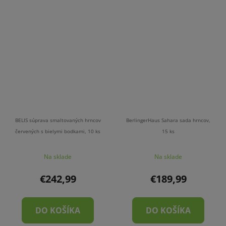
BELIS súprava smaltovaných hrncov
BerlingerHaus Sahara sada hrncov,
červených s bielymi bodkami, 10 ks
15 ks
Na sklade
Na sklade
€242,99
€189,99
DO KOŠÍKA
DO KOŠÍKA