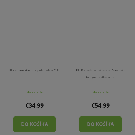
Blaumann Hrniec s pokrievkou 7,5L
BELIS smaltovaný hrniec červený s
bielymi bodkami, 8L
Na sklade
Na sklade
€34,99
€54,99
DO KOŠÍKA
DO KOŠÍKA