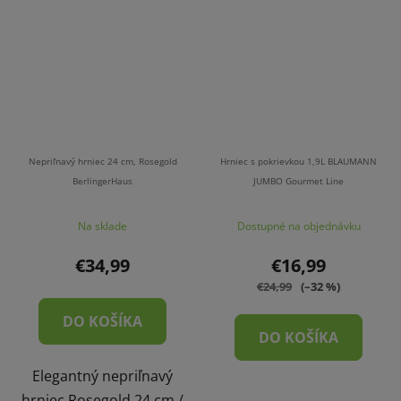
Nepriľnavý hrniec 24 cm, Rosegold
Hrniec s pokrievkou 1,9L BLAUMANN
BerlingerHaus
JUMBO Gourmet Line
Na sklade
Dostupné na objednávku
€34,99
€16,99
€24,99
(–32 %)
DO KOŠÍKA
DO KOŠÍKA
Elegantný nepriľnavý
hrniec Rosegold 24 cm /