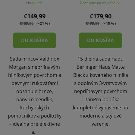
Na sklade
Dostupné na objednávku
€149,99
€179,90
€189,90
(–21 %)
€199,99
(–10 %)
DO KOŠÍKA
DO KOŠÍKA
Sada hrncov Valdinox
15-dielna sada riadu
Morgan s nepriľnavým
Berlinger Haus Matte
hliníkovým povrchom a
Black z kovaného hliníka
pevnými rukoväťami
s odolným 3-vrstvovým
obsahuje hrnce,
nepriľnavým povrchom
panvice, rendlík,
TitanPro ponúka
kuchynských
kompletné vybavenie na
pomocníkov a podložky
moderné a štýlové
– ideálna pre efektívne
varenie.
a...