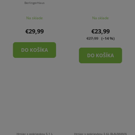
BerlingerHaus
Na sklade
Na sklade
€29,99
€23,99
€27,99
(–14 %)
DO KOŠÍKA
DO KOŠÍKA
Hrniec s pokrievkou 5,1 L
Hrniec s pokrievkou 3,6L BLAUMANN