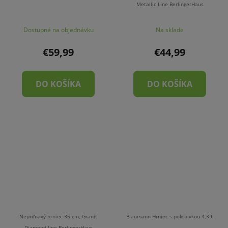
Metallic Line BerlingerHaus
Dostupné na objednávku
Na sklade
€59,99
€44,99
DO KOŠÍKA
DO KOŠÍKA
Nepriľnavý hrniec 36 cm, Granit
Blaumann Hrniec s pokrievkou 4,3 L
Diamond line BerlingerHaus