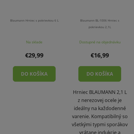
Blaumann Hrniec s pokrievkou 6 L
Blaumann BL-1006 Hrniec s
pokrievkou 2,1L
Na sklade
Dostupné na objednávku
€29,99
€16,99
DO KOŠÍKA
DO KOŠÍKA
Hrniec BLAUMANN 2,1 L
z nerezovej ocele je
ideálny na každodenné
varenie. Kompatibilný so
všetkými typmi sporákov
vrátane indukcie a