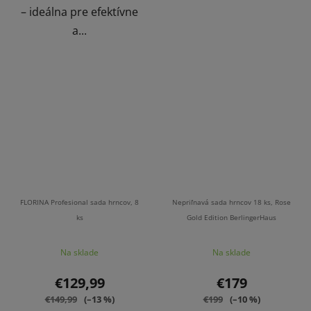
– ideálna pre efektívne
a...
FLORINA Profesional sada hrncov, 8
Nepriľnavá sada hrncov 18 ks, Rose
ks
Gold Edition BerlingerHaus
Na sklade
Na sklade
€129,99
€179
€149,99
(–13 %)
€199
(–10 %)