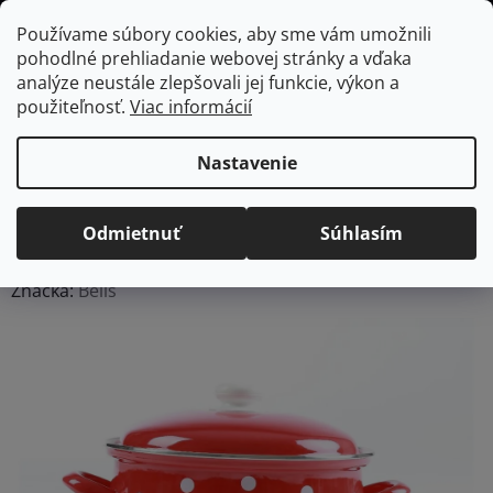
Prejsť
Hľadať
NÁKUP
Používame súbory cookies, aby sme vám umožnili
na
pohodlné prehliadanie webovej stránky a vďaka
KOŠÍK
obsah
Domov
/
Kuchyňa
/
Varenie
/
Hrnce
BELIS smaltovaný hrniec červený
analýze neustále zlepšovali jej funkcie, výkon a
s bielymi bodkami, 1,4 L
použiteľnosť.
Viac informácií
BELIS smaltovaný
hrniec červený s bielymi
Nastavenie
bodkami, 1,4 L
Odmietnuť
Súhlasím
Priemerné
Neohodnotené
Podrobnosti hodnotenia
hodnotenie
Značka:
Belis
produktu
je
0,0
z
5
hviezdičiek.