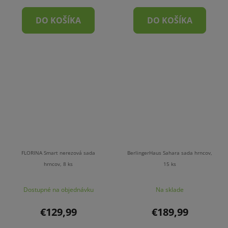
DO KOŠÍKA
DO KOŠÍKA
FLORINA Smart nerezová sada
BerlingerHaus Sahara sada hrncov,
hrncov, 8 ks
15 ks
Dostupné na objednávku
Na sklade
€129,99
€189,99