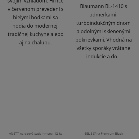
svojím vzhľadom. Hrnce
Blaumann BL-1410 s
v červenom prevedení s
odmerkami,
bielymi bodkami sa
turboindukčným dnom
hodia do modernej,
a odolnými sklenenými
tradičnej kuchyne alebo
pokrievkami. Vhodná na
aj na chalupu.
všetky sporáky vrátane
indukcie a do...
ANETT nerezová sada hrncov, 12 ks
BELIS Sfinx Premium Black