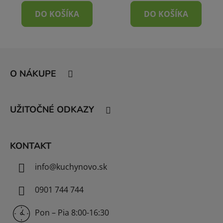
DO KOŠÍKA
DO KOŠÍKA
Z
á
O NÁKUPE
p
ä
t
UŽITOČNÉ ODKAZY
i
e
KONTAKT
info
@
kuchynovo.sk
0901 744 744
Pon – Pia 8:00-16:30