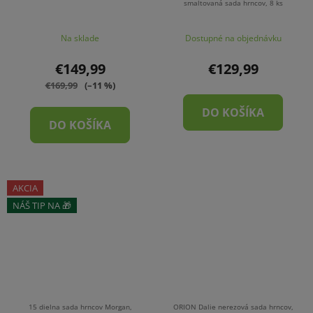
smaltovaná sada hrncov, 8 ks
Na sklade
Dostupné na objednávku
€149,99
€129,99
€169,99
(–11 %)
DO KOŠÍKA
DO KOŠÍKA
AKCIA
NÁŠ TIP NA 🎁
ZĽAVA
15 dielna sada hrncov Morgan,
ORION Dalie nerezová sada hrncov,