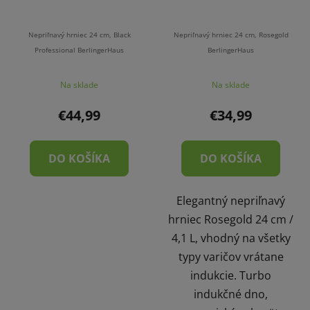
Nepriľnavý hrniec 24 cm, Black
Nepriľnavý hrniec 24 cm, Rosegold
Professional BerlingerHaus
BerlingerHaus
Na sklade
Na sklade
€44,99
€34,99
DO KOŠÍKA
DO KOŠÍKA
Elegantný nepriľnavý
hrniec Rosegold 24 cm /
4,1 L, vhodný na všetky
typy varičov vrátane
indukcie. Turbo
indukčné dno,