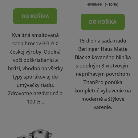
€199,99
(–10 %)
DO KOŠÍKA
DO KOŠÍKA
Kvalitná smaltovaná
15-dielna sada riadu
sada hrncov BELIS z
Berlinger Haus Matte
českej výroby. Odolná
Black z kovaného hliníka
voči poškriabaniu a
s odolným 3-vrstvovým
hrdzi, vhodná na všetky
nepriľnavým povrchom
typy sporákov aj do
TitanPro ponúka
umývačky riadu.
kompletné vybavenie na
Zdravotne nezávadná a
moderné a štýlové
100 %...
varenie.