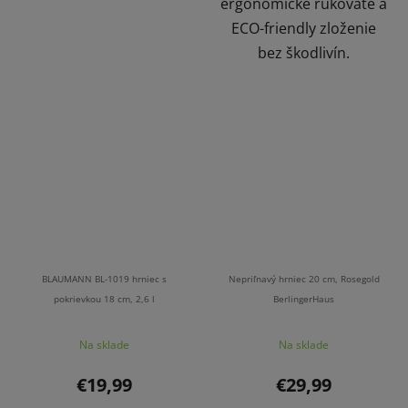
ergonomické rukoväte a
ECO-friendly zloženie
bez škodlivín.
BLAUMANN BL-1019 hrniec s
Nepriľnavý hrniec 20 cm, Rosegold
pokrievkou 18 cm, 2,6 l
BerlingerHaus
Na sklade
Na sklade
€19,99
€29,99