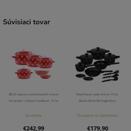
Súvisiaci tovar
BELIS súprava smaltovaných hrncov
Nepriľnavá sada hrncov 15 ks,
červených s bielymi bodkami, 10 ks
Matte Black BerlingerHaus
Na sklade
Dostupné na objednávku
€242,99
€179,90