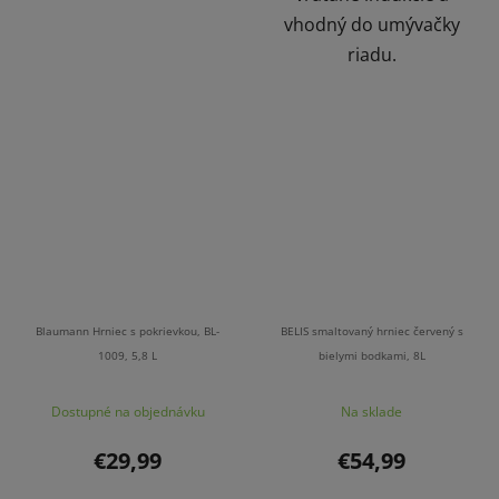
vhodný do umývačky
riadu.
Blaumann Hrniec s pokrievkou, BL-
BELIS smaltovaný hrniec červený s
1009, 5,8 L
bielymi bodkami, 8L
Dostupné na objednávku
Na sklade
€29,99
€54,99