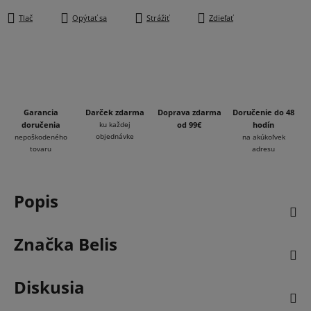
Tlač
Opýtať sa
Strážiť
Zdieľať
Garancia
Darček zdarma
Doprava zdarma
Doručenie do 48
doručenia
ku každej
od 99€
hodín
objednávke
nepoškodeného
na akúkoľvek
tovaru
adresu
Popis
Značka
Belis
Diskusia