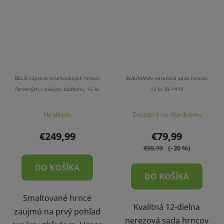
BELIS súprava smaltovaných hrncov
BLAUMANN nerezová sada hrncov,
červených s bielymi bodkami, 16 ks
12 ks BL-1410
Na sklade
Dostupné na objednávku
€249,99
€79,99
€99,99
(–20 %)
DO KOŠÍKA
DO KOŠÍKA
Smaltované hrnce
Kvalitná 12-dielna
zaujmú na prvý pohľad
nerezová sada hrncov