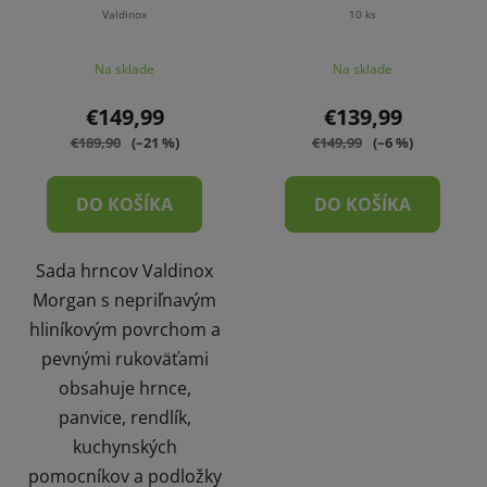
Valdinox
10 ks
Na sklade
Na sklade
€149,99
€139,99
€189,90
(–21 %)
€149,99
(–6 %)
DO KOŠÍKA
DO KOŠÍKA
Sada hrncov Valdinox
Morgan s nepriľnavým
hliníkovým povrchom a
pevnými rukoväťami
obsahuje hrnce,
panvice, rendlík,
kuchynských
pomocníkov a podložky